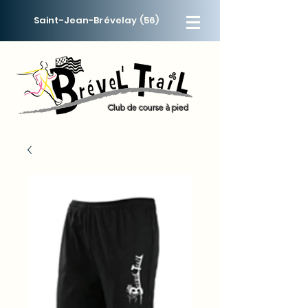
Saint-Jean-Brévelay (56)
Menus
Club de course à pied