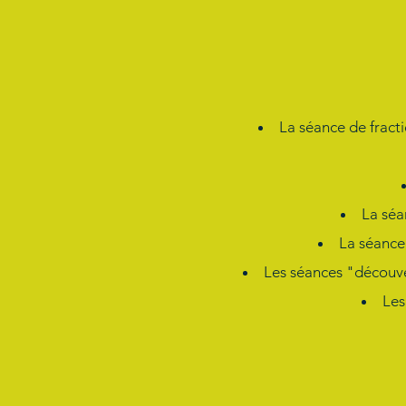
La séance de fracti
La séa
La séance
Les séances "découve
Les