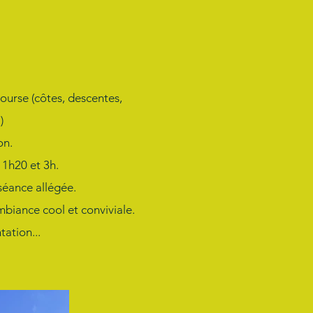
course (côtes, descentes,
)
on.
 1h20 et 3h.
séance allégée.
biance cool et conviviale.
tation...